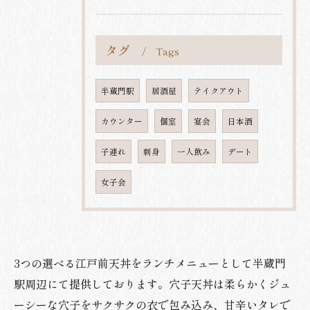
タグ
Tags
半蔵門駅
居酒屋
テイクアウト
カウンター
個室
宴会
日本酒
子連れ
刺身
一人飲み
デート
女子会
3つの選べる江戸前天丼をランチメニューとして半蔵門
駅周辺にて提供しております。穴子天丼は柔らかくジュ
ーシーな穴子をサクサクの衣で包み込み、甘辛いタレで