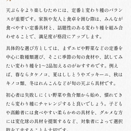
天ぷらをより楽しむためには、定番と変わり種のバラン
スが重要です。家族や友人と食卓を囲む際は、みんなが
食べやすい定番具材と、話題性のある変わり種を組み合
わせることで、満足度が格段にアップします。
具体的な選び方としては、まずエビや野菜などの定番を
中心に数種類選び、そこに季節の旬の食材や、試してみ
たい変わり種を1～2品加えるのがおすすめです。例え
ば、春ならタケノコ、夏はししとうやズッキーニ、秋は
キノコ類、冬はれんこんなどが旬の天ぷら具材です。
初心者は失敗しにくい野菜や魚介類から始め、慣れてき
たら変わり種にチャレンジすると良いでしょう。子ども
や高齢者には食べやすい柔らかめの具材を、グルメな方
には変化球の具材を提案するなど、対象者によって選択
肢を工夫することも大切です。