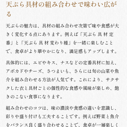
天ぷら具材の組み合わせで味わい広が
る
天ぷらの魅力は、具材の組み合わせ次第で味や食感が大
きく変化する点にあります。例えば「天ぷら 具 材 定
番」と「天ぷら 具 材 変わり種」を一緒に楽しむこと
で、食卓がより華やかになり、満足感もアップします。
具体的には、エビやキス、ナスなどの定番具材に加え、
アボカドやチーズ、さつまいも、さらには旬の山菜や魚
介を組み合わせる方法が人気です。これにより、サクサ
クした衣と具材ごとの個性的な食感や風味が楽しめ、飽
きのこない食事になります。
組み合わせのコツは、味の濃淡や食感の違いを意識し、
彩りや盛り付けも工夫することです。例えば野菜と魚介
をバランス良く盛り合わせることで、食卓が一層楽しく