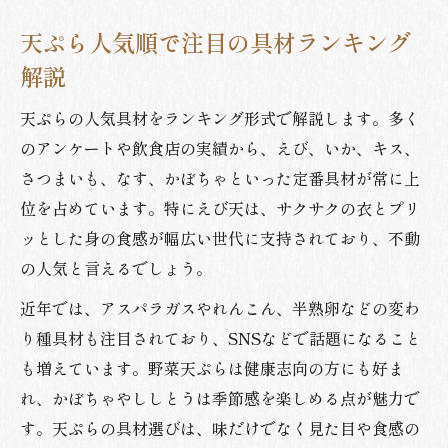
変わり種天ぷらの人気理由を徹底解説
天ぷら人気順で注目の具材ランキング
天ぷらで楽しむ定番と変わり種の選び方
解説
天ぷら変わり種具材のランキング比較
気になる野菜天ぷらのおすすめ選び方
天ぷらの人気具材をランキング形式で解説します。多く
のアンケートや飲食店の実績から、えび、いか、キス、
天ぷら具材人気の野菜ランキングを紹介
さつまいも、なす、かぼちゃといった定番具材が常に上
野菜天ぷらで抑えるべき選び方とコツ
位を占めています。特にえび天は、サクサクの衣とプリ
人気野菜天ぷらの特徴と組み合わせ術
ッとした身の食感が幅広い世代に支持されており、不動
天ぷら具材野菜で満足度UPする方法
の人気と言えるでしょう。
野菜天ぷらランキング活用のポイント
近年では、アスパラガスやれんこん、半熟卵などの変わ
満足度を高める天ぷら具材の選定術
り種具材も注目されており、SNSなどで話題になること
天ぷら具材選びで満足度を高める秘訣
も増えています。野菜天ぷらは健康志向の方にも好ま
人気ランキングを参考に具材を賢く選択
れ、かぼちゃやししとうは季節感を楽しめる点が魅力で
天ぷら具材の組み合わせで味わい広がる
す。天ぷらの具材選びは、味だけでなく見た目や食感の