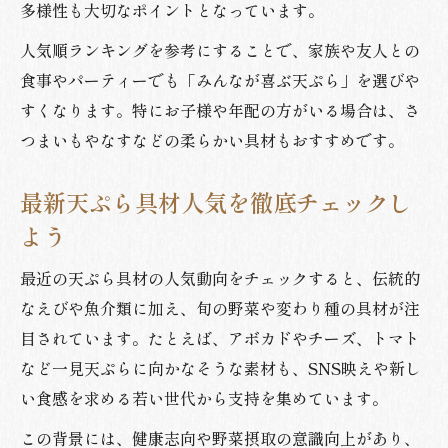
満足度重視の天ぷら具材選定ポイント
多様性も大切なポイントとなっています。
天ぷら具材人気を押さえた選び方の極意
人気順ランキングを参考にすることで、家族や友人との
おうち天ぷらで人気具材を再現するコツ
食事やパーティーでも「みんなが喜ぶ天ぷら」を選びや
すくなります。特にお子様や年配の方がいる場合は、さ
天ぷら人気レシピで具材を美味しく再現
つまいもやなすなどの柔らかい具材もおすすめです。
おうち天ぷらの具材選びに人気ランキング
活用
最新天ぷら具材人気を徹底チェックし
天ぷら具材人気を家庭で味わうコツ
よう
揚げ方と具材で決まる天ぷらの美味しさ
家庭で楽しむ天ぷら具材ランキング入門
最近の天ぷら具材の人気動向をチェックすると、伝統的
なえびや魚介類に加え、旬の野菜や変わり種の具材が注
天ぷらランキングを活かした楽しみ方提案
目されています。たとえば、アボカドやチーズ、トマト
天ぷら具材ランキングを活用した味わい方
など一見天ぷらに向かなそうな素材も、SNS映えや新し
人気天ぷら具材でおうちパーティーの提案
い食感を求める若い世代から支持を集めています。
ランキングから天ぷら具材組み合わせ術
この背景には、健康志向や野菜摂取の意識向上があり、
天ぷら人気具材で食卓を彩るアイデア