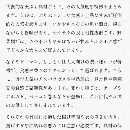
代表的な天ぷら具材ごとに、その人気度や特徴をまとめ
ます。えびは、ぷりぷりとした食感と上品な甘みで圧倒
的な人気を誇ります。いかやキスなどの魚介類は、淡白
ながらも旨味があり、サクサクの衣と相性抜群です。野
菜類では、さつまいもやかぼちゃが甘みとホクホク感で
子どもから大人まで好まれています。
なすやピーマン、ししとうは大人向けの渋い味わいが特
徴で、食感や香りのアクセントとして選ばれます。さら
に、近年人気のアスパラガスや半熟卵は、見た目や新感
覚の食感で話題性があります。変わり種では、チーズや
アボカド、ベーコン巻きなどが登場し、若い世代やお酒
のお供として楽しまれています。
それぞれの具材には適した揚げ時間や衣の厚さがあり、
揚げすぎや油切れの悪さには注意が必要です。具材の個