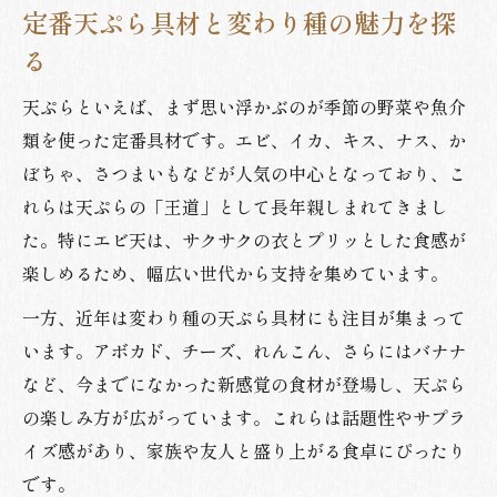
定番天ぷら具材と変わり種の魅力を探
る
天ぷらといえば、まず思い浮かぶのが季節の野菜や魚介
類を使った定番具材です。エビ、イカ、キス、ナス、か
ぼちゃ、さつまいもなどが人気の中心となっており、こ
れらは天ぷらの「王道」として長年親しまれてきまし
た。特にエビ天は、サクサクの衣とプリッとした食感が
楽しめるため、幅広い世代から支持を集めています。
一方、近年は変わり種の天ぷら具材にも注目が集まって
います。アボカド、チーズ、れんこん、さらにはバナナ
など、今までになかった新感覚の食材が登場し、天ぷら
の楽しみ方が広がっています。これらは話題性やサプラ
イズ感があり、家族や友人と盛り上がる食卓にぴったり
です。