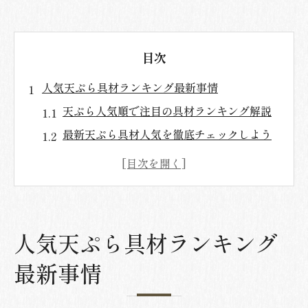
目次
人気天ぷら具材ランキング最新事情
天ぷら人気順で注目の具材ランキング解説
最新天ぷら具材人気を徹底チェックしよう
天ぷら具材のトレンドとおすすめ理由
具材ごとの天ぷら人気度と特徴まとめ
天ぷらランキングから読み解く選び方のコ
ツ
人気天ぷら具材ランキング
定番から変わり種まで天ぷら再発見
最新事情
定番天ぷら具材と変わり種の魅力を探る
天ぷら具材ランキングから見る新定番登場