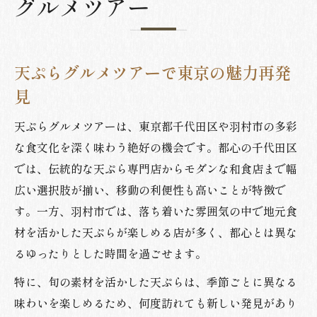
グルメツアー
ランチやディナーに選ぶ天ぷら体験の魅力
天ぷらランチで気軽に味わう東京の食体験
ディナーで満足できる天ぷらの選び方
天ぷらグルメツアーで東京の魅力再発
天ぷらコースランチで見つける新たな発見
見
東京のディナーで天ぷらを堪能するコツ
天ぷらコースを使ったランチ活用術
天ぷらグルメツアーは、東京都千代田区や羽村市の多彩
コースで味わう本格天ぷらの楽しみ方
な食文化を深く味わう絶好の機会です。都心の千代田区
では、伝統的な天ぷら専門店からモダンな和食店まで幅
本格天ぷらコースの魅力とその選び方
広い選択肢が揃い、移動の利便性も高いことが特徴で
天ぷらコースで味わう四季の食材体験
す。一方、羽村市では、落ち着いた雰囲気の中で地元食
東京で楽しむ天ぷらコースのポイント
材を活かした天ぷらが楽しめる店が多く、都心とは異な
天ぷらコースディナーで贅沢な時間を過ご
るゆったりとした時間を過ごせます。
す
特に、旬の素材を活かした天ぷらは、季節ごとに異なる
カジュアルから本格まで天ぷらコース徹底
味わいを楽しめるため、何度訪れても新しい発見があり
解説