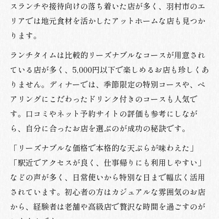
スランチや接待向けの落ち着いた店が多く、羽村市のエ
リアでは地元食材を活かしたアットホームな店も見つか
ります。
ランチタイムは比較的リーズナブルなコースが用意され
ている店が多く、5,000円以下で楽しめるお店も珍しくあ
りません。ディナーでは、季節限定の特別コースや、ペ
アリングにこだわったドリンク付きのコースも人気で
す。口コミやネット予約サイトの評価も参考にしなが
ら、自分に合ったお店を選ぶのが成功の秘訣です。
「リーズナブルな価格で本格的な天ぷらが味わえた」
「駅近でアクセスが良く、仕事帰りにも利用しやすい」
などの声が多く、日常使いから特別な日まで幅広く活用
されています。初心者の方はカジュアルな雰囲気のお店
から、経験者は老舗や高級店で贅沢な時間を過ごすのが