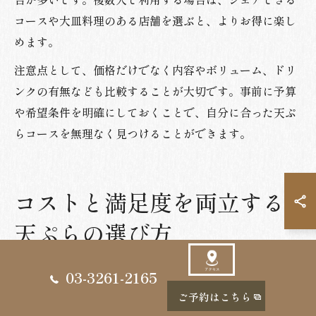
コースや大皿料理のある店舗を選ぶと、よりお得に楽し
めます。
注意点として、価格だけでなく内容やボリューム、ドリ
ンクの有無なども比較することが大切です。事前に予算
や希望条件を明確にしておくことで、自分に合った天ぷ
らコースを無理なく見つけることができます。
コストと満足度を両立する
天ぷらの選び方
03-3261-2165
天ぷらコースで価格と満足度を比較す
ご予約はこちら