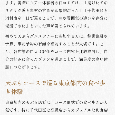
ます。実際にツアー体験者の口コミでは、「揚げたての
カジュアルに楽しむ天ぷら東京グルメ探索
サクサク感と素材の甘みが印象的だった」「千代田区と
天ぷら東京カジュアル店の選び方ポイント
羽村市を一日で巡ることで、味や雰囲気の違いを存分に
ランチやディナーで気軽に天ぷらを楽しむ
堪能できた」といった声が寄せられています。
方法
初めて天ぷらグルメツアーに参加する方は、移動距離や
東京でカジュアルに天ぷらを満喫するコツ
予算、事前予約の有無を確認することが大切です。ま
アクセス良好な天ぷらグルメスポットを紹
た、各店舗の口コミ評価やコース内容を比較検討し、自
介
分の好みに合ったプランを選ぶことで、満足度の高い体
リーズナブルな天ぷらコースの探し方
験につながります。
コストと満足度を両立する天ぷらの選び方
天ぷらコースで巡る東京都内の食べ歩
天ぷらコースで価格と満足度を比較する方
き体験
法
コスパ重視の天ぷらランチ選び方ガイド
東京都内の天ぷら店では、コース形式での食べ歩きが人
満足度が高い天ぷらディナーのコツ
気です。特に千代田区は高級店からカジュアルな和食店