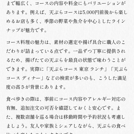
天ぷらを安く美味しく味わうための工夫
まで幅広く、コースの内容や料金にもバリエーションが
東京で見つけるコスト重視の天ぷら店
あります。例えば、天ぷらコースは5,000円前後から楽し
めるお店も多く、季節の野菜や魚介を中心としたライン
千代田区と羽村市で巡る天ぷらの醍醐味
ナップが魅力です。
千代田区で天ぷらグルメツアーの新発見
コース料理の魅力は、素材の選定や揚げ具合に職人のこ
羽村市で味わう天ぷらの魅力ポイント
だわりが詰まっている点です。一品ずつ丁寧に提供され
移動しやすい天ぷら店の探し方とコツ
るため、揚げたての天ぷらを最良の状態で味わうことが
天ぷらグルメで千代田区と羽村市を繋ぐ旅
できます。実際に「天ぷらコース 東京 ランチ」「天ぷら
千代田区羽村市で満喫できる天ぷら体験
コース ディナー」などの検索が多いのも、こうした満足
度の高さが背景にあります。
食べ歩きの際は、事前にコース内容やアレルギー対応の
有無、追加注文の可否を確認しておくと安心です。ま
た、複数店舗を巡る場合は移動時間や予約状況も考慮し
ましょう。友人や家族とシェアしながら、天ぷらの食べ