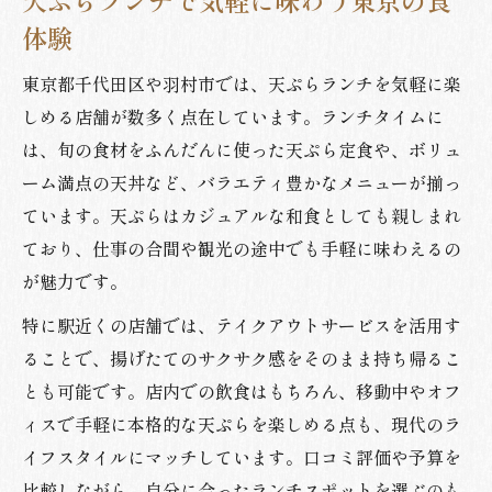
天ぷらランチで気軽に味わう東京の食
体験
東京都千代田区や羽村市では、天ぷらランチを気軽に楽
しめる店舗が数多く点在しています。ランチタイムに
は、旬の食材をふんだんに使った天ぷら定食や、ボリュ
ーム満点の天丼など、バラエティ豊かなメニューが揃っ
ています。天ぷらはカジュアルな和食としても親しまれ
ており、仕事の合間や観光の途中でも手軽に味わえるの
が魅力です。
特に駅近くの店舗では、テイクアウトサービスを活用す
ることで、揚げたてのサクサク感をそのまま持ち帰るこ
とも可能です。店内での飲食はもちろん、移動中やオフ
ィスで手軽に本格的な天ぷらを楽しめる点も、現代のラ
イフスタイルにマッチしています。口コミ評価や予算を
比較しながら、自分に合ったランチスポットを選ぶのも